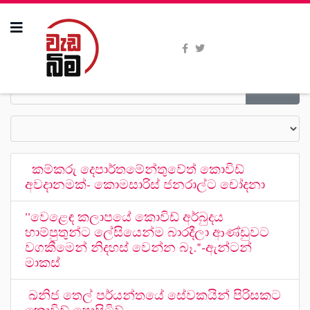
කම්කරු දෙපාර්තමේන්තුවේත් කොවිඩ්
අවදානමක්- කොමසාරිස් ජනරාල්ට චෝදනා
''වෙළෙඳ කලාපයේ කොවිඩ් අර්බුදය
හාම්පුතුන්ට ලේසියෙන්ම බාරදීලා ආණ්ඩුවට
වගකීමෙන් නිදහස් වෙන්න බෑ."-ඇන්ටන්
මාකස්
ඛනිජ තෙල් පර්යන්තයේ සේවකයින් පිරිසකට