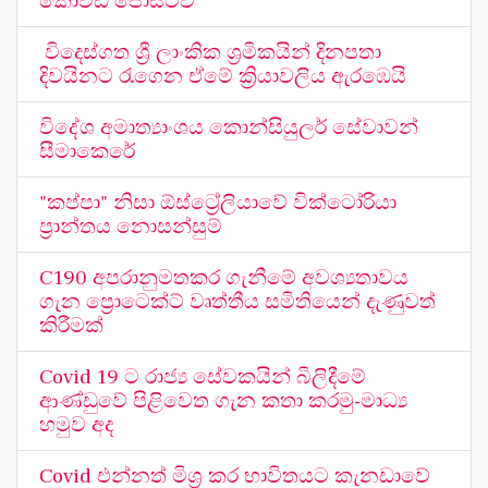
කොවිඩ් පොසිටිව්
විදෙස්ගත ශ්‍රී ලාංකික ශ්‍රමිකයින් දිනපතා
දිවයිනට රැගෙන ඒමේ ක්‍රියාවලිය ඇරඹෙයි
විදේශ අමාත්‍යාංශය කොන්සියුලර් සේවාවන්
සීමාකෙරේ
"කප්පා" නිසා ඕස්ට්‍රේලියාවේ වික්ටෝරියා
ප්‍රාන්තය නොසන්සුම්
C190 අපරානුමතකර ගැනීමේ අවශ්‍යතාවය
ගැන ප්‍රොටෙක්ට් වෘත්තීය සමිතියෙන් දැණුවත්
කිරීමක්
Covid 19 ට රාජ්‍ය සේවකයින් බිලිදීමේ
ආණ්ඩුවේ පිළිවෙත ගැන කතා කරමු-මාධ්‍ය
හමුව අද
Covid එන්නත් මිශ්‍ර කර භාවිතයට කැනඩාවේ