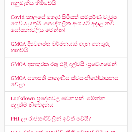
අනුමැතිය හිමිවෙයි
Covid කාලයේ ගෙදර සිටියත් සම්පූර්ණ වැටුප
ගෙවිය යුතුයි -පෞද්ගලික අංශයට අදාළ නව
යෝජනාවලිය මෙන්න!
GMOA දීපව්‍යාප්ත වර්ජනයක් ගැන අනතුරු
හඟවයි
GMOA අනතුරක රතු එළි දල්වයි -ප්‍රවේශමෙන් !
GMOA සභාපති පාදෙණිය ස්වයංනිරෝධායනය
වෙලා
Lockdown ප්‍රදේශවල වෙනසක් -මෙන්න
අලුත්ම නිවේදනය
PHI ලා රාජකාරිවලින් ඉවත් වෙයි?