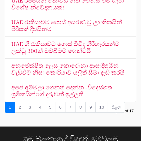
UAE රජයෙන් කොවිඩ් නීති වෙනස් වීම ගැන
විශේෂ නිවේදනයක්!
UAE රැකියාවට ගොස් අසරණ වූ ලාංකිකයින්
පිරිසක් දිවයිනට
UAE හි රැකියාවට ගොස් විවිද හිරිහැරයන්ට
ලක්වූ 300ක් මව්බිමට ගෙන්වයි
අනපේක්ෂිත ලෙස කොරෝනා ආසාදිතයින්
වැඩිවීම නිසා කොරියාව යලිත් සීමා දැඩි කරයි
අපේ අම්මලා ගෙනත් දෙන්න -විදෙස්ගත
ශ්‍රමිකයින්ගේ දරුවන් ඉල්ලති
1
2
3
4
5
6
7
8
9
10
ඊළඟ
Page 1 of 17
ශ්‍රම බලකායේ විද්‍යුත් මෙවලම