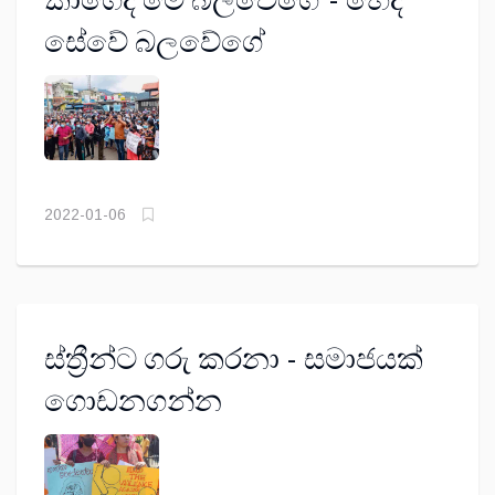
කාගෙද මේ බලවේගේ - හෙද
සේවේ බලවේගේ
2022-01-06
ස්ත්‍රීන්ට ගරු කරනා - සමාජයක්
ගොඩනගන්න