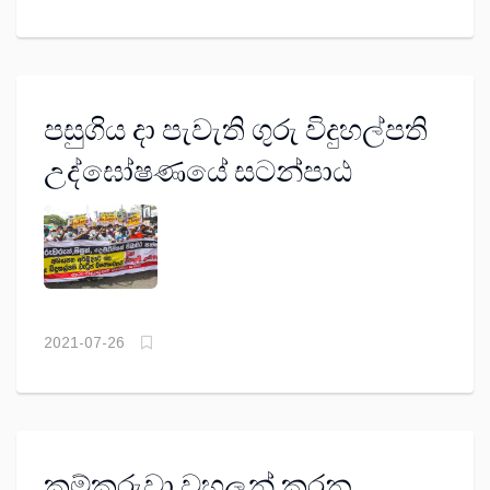
පසුගිය දා පැවැති ගුරු විදුහල්පති
උද්ඝෝෂණයේ සටන්පාඨ
2021-07-26
කම්කරුවා වහලුන් කරන