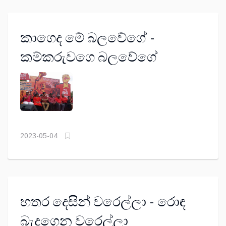
කාගෙද මේ බලවේගේ -
කම්කරුවගෙ බලවේගේ
2023-05-04
හතර දෙසින් වරෙල්ලා - රොඳ
බැදගෙන වරෙල්ලා