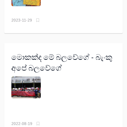
2023-11-29
මොකක්ද මේ බලවේගේ - බැංකු
අපේ බලවේගේ
2022-08-19