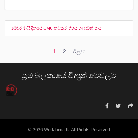
මෙවර මැයි දිනයේ CMU කම්කරු ගීතය හා සටන් පාඨ
1
2
ඊළඟ
ශ්‍රම බලකායේ විද්‍යුත් මෙවලම
© 2026 Wedabima.lk. All Rights Reserved