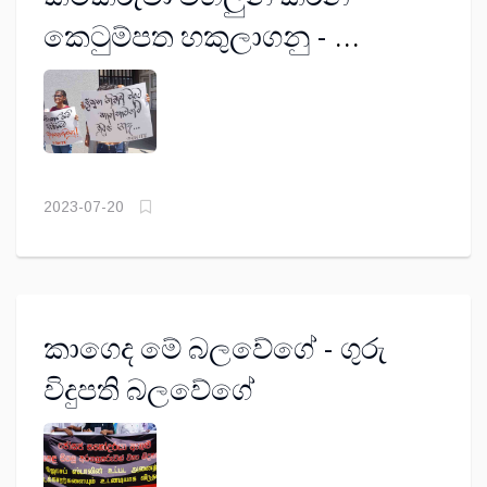
කෙටුම්පත හකුලාගනු -
EPF/ETF/W&OP මංකොල්ලය
පරදවමු
2023-07-20
කාගෙද මේ බලවේගේ - ගුරු
විදුපති බලවේගේ