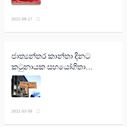
2022-08-17
ජාත්‍යන්තර කාන්තා දිනට
කටුනායක සහයෝගිතා
උද්ඝෝෂණයක්
2021-03-08