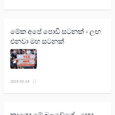
මේක අපේ පොඩි සටනක් - ලඟ
එනවා මහ සටනක්
2023-02-24