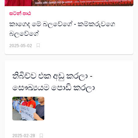
සටන් පාඨ
කාගෙද මේ බලවේගේ - කම්කරුවගෙ
බලවේගේ
2025-05-02
තිබිච්ව එක අඩු කරලා -
සෞඛ්‍යයම පොඩි කරලා
2025-02-28