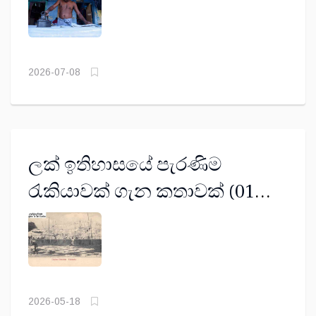
2026-07-08
ලක් ඉතිහාසයේ පැරණිම
රැකියාවක් ගැන කතාවක් (01
කොටස) - උපුල් ජනක ජයසිංහ
2026-05-18