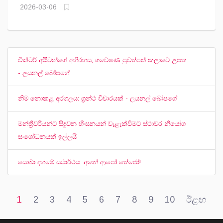
2026-03-06
වික්ටර් අයිවන්ගේ අභිරහස; ගවේෂණ පුවත්පත් කලාවේ උපත
- ලයනල් බෝපගේ
නිම නොකළ අරගලය: ග්‍රන්ථ විචාරයක් - ලයනල් බෝපගේ
මන්ත්‍රීවරියන්ට සිදුවන හිංසනයන් වැළැක්වීමට ස්ථාවර නියෝග
සංශෝධනයක් ඉල්ලයි
සොබා දහමේ යථාර්ථය: අනේ ආපෝ තේජෝ!
1
2
3
4
5
6
7
8
9
10
ඊළඟ