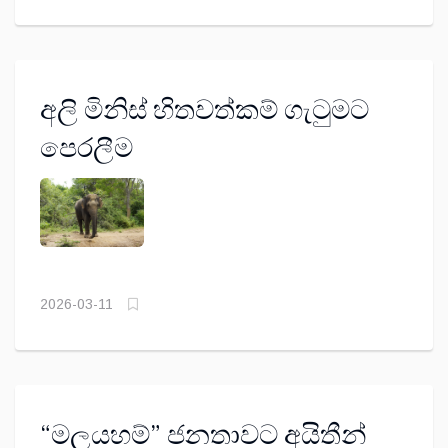
අලි මිනිස් හිතවත්කම් ගැටුමට
පෙරලීම
2026-03-11
“මලයහම්” ජනතාවට අයිතීන්