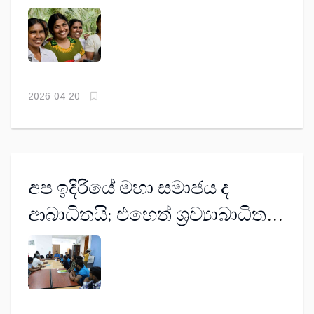
සුවිශේෂී කරුණු 6ක්
2026-04-20
අප ඉදිරියේ මහා සමාජය ද
ආබාධිතයි; එහෙත් ශ්‍රව්‍යාබාධිත
වීම නිසා බැට කන්‌නේ අප යි