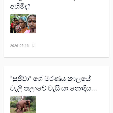
අහිමිද?
2026-06-16
"සුජීවා" ගේ මරණය කාලයේ
වැලි තලාවේ වැසී යා නොදිය
යුතුය!