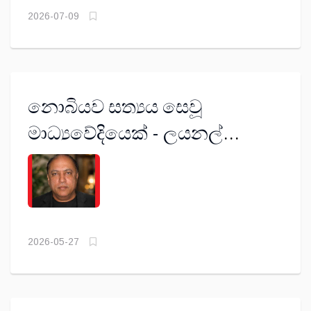
2026-07-09
නොබියව සත්‍යය සෙවූ
මාධ්‍යවේදියෙක් - ලයනල්
බෝපගේ
2026-05-27