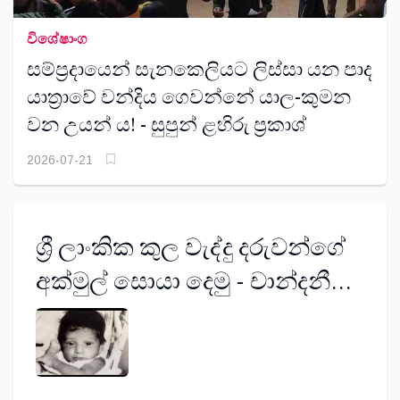
විශේෂාංග
සම්ප්‍රදායෙන් සැනකෙලියට ලිස්සා යන පාද
යාත්‍රාවේ වන්දිය ගෙවන්නේ යාල-කුමන
වන උයන් ය! - සුපුන් ළහිරු ප්‍රකාශ්
2026-07-21
ශ්‍රී ලාංකික කුල වැද්දු දරුවන්ගේ
අක්මුල් සොයා දෙමු - චාන්දනී
දිසානායක