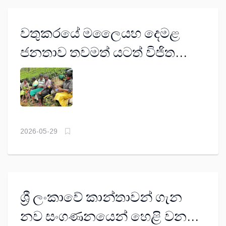
වතුකරයේ මලෛයහ දෙමළ
ජනතාව තවමත් යටත් විජිත
යුගයේ බව ජාත්‍යන්තර
වාර්තාවකින් හෙළිවේ
2026-05-29
ශ්‍රී ලංකාවේ කාන්තාවන් ගැන
නව සංගණනයෙන් හෙළි වන