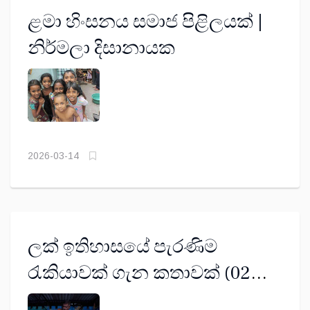
ළමා හිංසනය සමාජ පිළිලයක් |
නිර්මලා දිසානායක
2026-03-14
ලක් ඉතිහාසයේ පැරණිම
රැකියාවක් ගැන කතාවක් (02
කොටස) - උපුල් ජනක ජයසිංහ