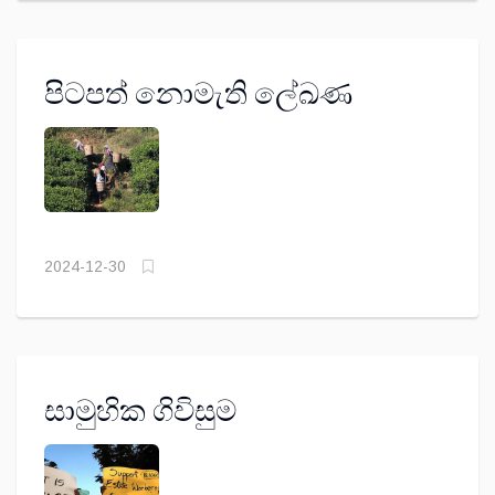
පිටපත් නොමැති ලේඛණ
2024-12-30
සාමුහික ගිවිසුම