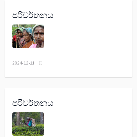
පරිවර්තනය
2024-12-11
පරිවර්තනය