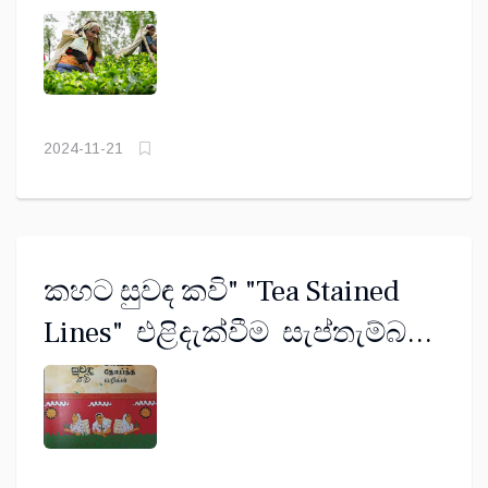
2024-11-21
කහට සුවඳ කවි" "Tea Stained
Lines" එළිදැක්වීම සැප්තැම්බර්
11දා කොළඹ ඉන්දියානු
සංස්කෘතික මධ්‍යස්ථානයේ දී