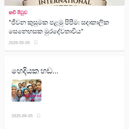
කවි පිටුව
"ජීවන කුසුමක පළමු පිපීම: සදාකාලික
සෙනෙහසක මුරදේවතාවිය"
2026-05-05
හෙදියක හඩ...
2025-06-05