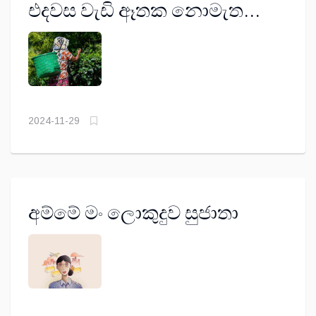
එදවස වැඩි ඈතක නොමැත…
2024-11-29
අම්මේ මං ලොකුදුව සුජාතා