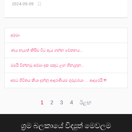
2024-09-09
අම්මා
ණය නැතේ කිසිම විට ඇය ගන්න වේතනය...
මමයි වින්නඹු අම්මා දුක සතුට ලඟ හිනැහුන...
අපට ජීවිතය කියා දුන්නු ආදරණීයම ගුරුවරයා … ආදරෙයි !!!
1
2
3
4
ඊළඟ
ශ්‍රම බලකායේ විද්‍යුත් මෙවලම