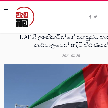
සංක‍්‍රමණික
UAEහි ලාංකිකයින්ගේ පහසුවට තා
කාර්යාලයෙන් හදිසි තීරණයක
2021-03-29