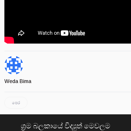
Weda Bima
පෙර
ශ්‍රම බලකායේ විද්‍යුත් මෙවලම