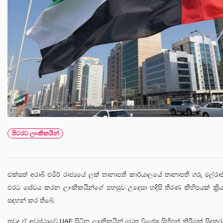
පිටරට ලාංකිකයින්
එක්සත් අරාබි එමීර් රාජ්‍යයේ ලක් තානාපති කාර්යාලයේ තානාපති ගරු මල්රාජ්
එරට සේවය කරන ලාංකිකයින්ගේ පහසුව උදෙසා හදිසි තීරණ කිහිපයක් ක්‍ර
සඳහන් කර තිබේ.
තවද ඒ අවස්ථාවේ UAE සිටින ලාංකිකයින් වෙත විශේෂ සිහිපත් කිරීමක් සිදු