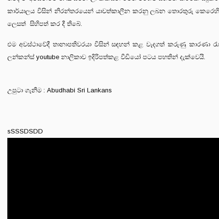
කාර්යාලය විසින් නිරන්තරයෙන් යාවත්කාලීන කරනු ලබන තොරතුරු කෙරෙහ
ලෙසත් සිහිපත් කර දී තිබේ.
එම අවස්ථාවේදී තානාපතිවරයා විසින් සඳහන් කළ වැදගත් කරුණු කාරණා රැසක් 
ලන්කන්ස් youtube නාලිකාව ඉදිරිපත්කළ වීඩියෝ පටය පහතින් දැක්වෙයි.
උපුටා ගැනීම : Abudhabi Sri Lankans
sSSSDSDD