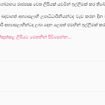
ගෝඨාභය රාජපක්‍ෂ වෙත ලිපියක් යවමින් ඉල්ලීමක් කර තිබේ
ගත් අභ්‍යාසලාභී උපාධිධාරිනියන්ටද වැඩ කරන දින 84ක
රී අභ්‍යාසලාභීන්ටද ලබා දෙන ලෙසත් එමඟින් ඉල්ලීමක් කර
ිකුත්කළ ලිපියට මෙතනින් පිවිසෙන්න...