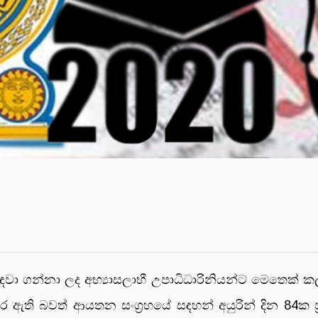
ඳවා ගන්නා ලද අභ්‍යාසලාභී උපාධිධාරිනියන්ට මෙතෙක් කල
 කර ඇති බවත් ආයතන සංග්‍රහයේ සඳහන් අයුරින් දින 84ක 