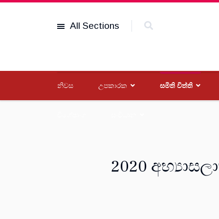
All Sections
නිවස
උපකාරක
සමිති විත්ති
විශේෂාංග
සංවිධාන
2020 අභ්‍යාසලා