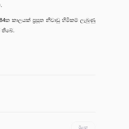
.
 කාලයක් ප්‍රසූත නිවාඩු හිමිකම් ලැබුණු
 තිබේ.
ඊළඟ