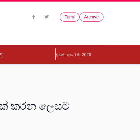
Tamil
Archive
ලි
බ්‍රහස්, අගෝ 6, 2026
න 84ක් කරන ලෙසට