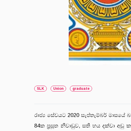
SLK
Union
graduate
රාජ්‍ය සේවයට 2020 සැප්තැම්බර් මාසයේ බ
84ක ප්‍රසූත නිවාඩුව, සති හය දක්වා අඩු