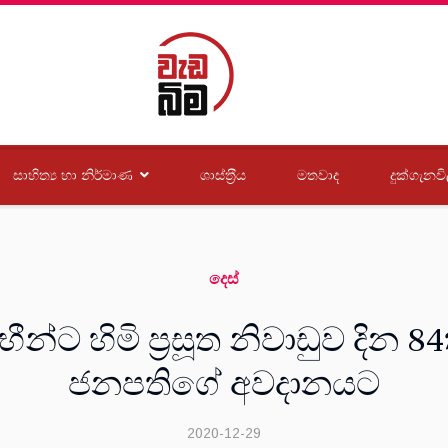
සාහිත්‍ය හා නිර්මාණ
ශාස්ත‍්‍රීය
මතවාද
දුක්ගැනවි
දෙස්
භීන්ට හිමි ප්‍රසූත නිවාඩුව දි
ජනපතිගේ අවදානයට
2020-12-29