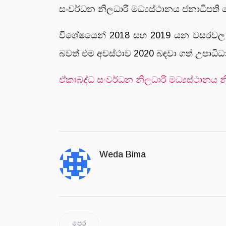
සංවර්ධන නිලධාරි මධ්‍යස්ථානය ජනාධිපති 
විශේෂයෙන් 2018 සහ 2019 යන වසරවල බඳවා
බවත් එම අවස්ථාව 2020 බඳවා ගත් උපාධිධා
ඒකාබද්ධ සංවර්ධන නිලධාරී මධ්‍යස්ථානය න
Weda Bima
පෙර