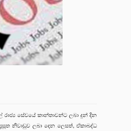
් රාජ්‍ය සේවයේ කාන්තාවන්ට ලබා දුන් දින
ප්‍රසූත නිවාඩුව ලබා දෙන ලෙසත්, ඒකාබද්ධ