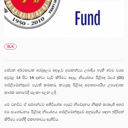
SLK
සේවක අර්ථසාධක අරමුදලට අදාළව දායකත්වය ලබාදිය හැකි අවම වයස
අවුරුදු 14 සිට 16 දක්වා වැඩි කිරීමට අදාළ නියෝගය පිළිබඳ ඊයේ (03)
පාර්ලිමේන්තුවේ පැවති කම්කරු කටයුතු පිළිබද අමාත්‍යාංශයීය උපදේශක
කාරක සභාවේදී සලකා බලන ලදි.
මේ වනවිට ඒ සම්බන්ධව අතිවිශේෂ ගැසට් නිවේදනය නිකුත් කරඇති අතර
එම සංශෝධනය පිළිබඳ නියෝගය පාර්ලිමේන්තුවේ අනුමැතිය සඳහා ඉදිරිපත්
කිරීමට මෙහිදී එකඟතාවය ඇතිවිය.