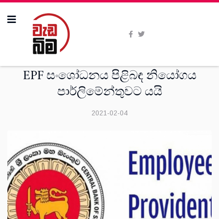
දෙස්
EPF සංශෝධනය පිළිබඳ නියෝගය
පාර්ලිමේන්තුවට යයි
2021-02-04