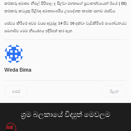
කම්කරු අමාත්‍ය නිමල් සිරිපාල ද සිල්වා මහතාගේ ප්‍රධානත්වයෙන් ඊයේ ( 03)
කම්කරු කටයුතු පිළිබඳ අමාත්‍යාංශයීය උපදේශක කාරක සභාව රැස්විය.
සේවය කිරීමේ අවම වයස අවුරුදු 14 සිට 16 දක්වා වැඩිකිරීමේ සංශෝධනයට
සමගාමීව මෙම නියෝගය ඉදිරිපත් කර ඇත.
Weda Bima
පෙර
ඊළඟ
ශ්‍රම බලකායේ විද්‍යුත් මෙවලම