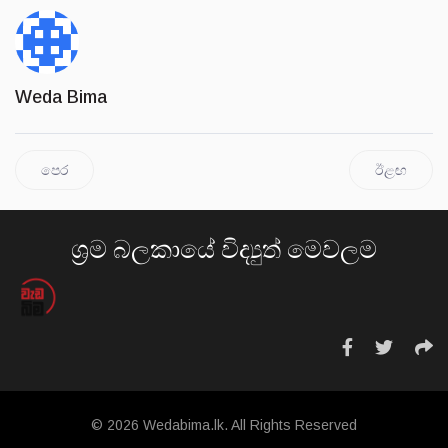
Weda Bima
පෙර
ඊළඟ
ශ්‍රම බලකායේ විද්‍යුත් මෙවලම
© 2026 Wedabima.lk. All Rights Reserved