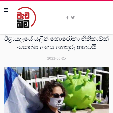
සංක‍්‍රමණික
ඊශ්‍රායලයේ යලිත් කොරෝනා භීතිකාවක්
-සෞඛ්‍ය අංශය අනතුරු හඟවයි
2021-06-25