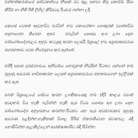
එන්නත්කරණයේ සාර්ථකත්වය නිසාත් රට තුළ පනවා තිබූ කොවිඩ් සීමා
කිරීම් හා නීති රීති ලිහිල් කිරීමටද පියවර ගන්නා ලදී.
කෙසේ වෙතත් අදවනවිට එරටින් නව කොරෝනා පොකුරක් ව්‍යාප්තවීම
හදුනාගෙන තිබෙන අතර එබැවින් සෞඛ්‍ය අංශ ලබා දෙන
මාර්ගෝපදේශවලට අනුව කටයුතු කරන ලෙසයි ඊශ්‍රායල් නව අග්‍රාමාත්‍යවරයා
මහජනතාව වෙත නිවේදනය කර ඇත්තේ.
එහිදී සමාජ දුරස්ථභාවය, අනිවාර්ය නොවුනත් නිවසින් පිටතට යන්නේ නම්
මුහුණු ආවරණ භාවිතාකරන ලෙසත් අග්‍රාමාත්‍යවරයා ජනතාවගෙන් ඉල්ලීමක්
කර ඇත.
ඔබත් ඊශ්‍රායලයේ සේවය කරන ලාංකිකයෙකු නම් ඉදිරි කාලය වඩාත්
අවදානම් විය හැකි බැවින්න් හැකි සෑම විටම සෞඛ්‍ය අශ ලබා දෙන
මාර්ගෝපදේශ අනුගමනය කරන්න.පිටතට යන සෑම අවස්ථාවකම මුහුණු
ආවරණ පළදින්න.හැකිතාක් විශාල පිරිස් ඒකරාශීවෙන ස්ථානවල රැඳී
නොසිටින්න.සැලකිල්ලෙන් ආරක්ෂාකාරීව රැඳී සිටින්න.