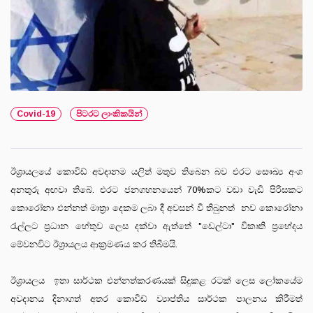
Covid-19
පිටරට ලාංකිකයින්
ඊශ්‍රායලයේ කොවිඩ් අවදානම යලිත් මතුව තිබෙන බව එරට සෞඛ්‍ය අංශ
අනතුරු අඟවා තිබේ. එරට ජනගහනයෙන් 70%කට වඩා වැඩි පිරිසකට
කොරෝනා එන්නත් මාත්‍රා දෙකම ලබා දී අවසන් වී තිබුනත් නව කොරෝනා
රැල්ලට ප්‍රධාන හේතුව ලෙස දක්වා ඇත්තේ "ඩෙල්ටා" විකෘති ප්‍රභේදය
මේවනවිට ඊශ්‍රායලය ආක්‍රමණය කර තිබීමයි.
ඊශ්‍රායලය ඉතා සාර්ථක එන්නත්කරණයක් සිදුකළ රටක් ලෙස ලෝකයේම
අවදානය දිනාගත් අතර කොවිඩ් ව්‍යාප්තිය සාර්ථක පාලනය කිරීමත්